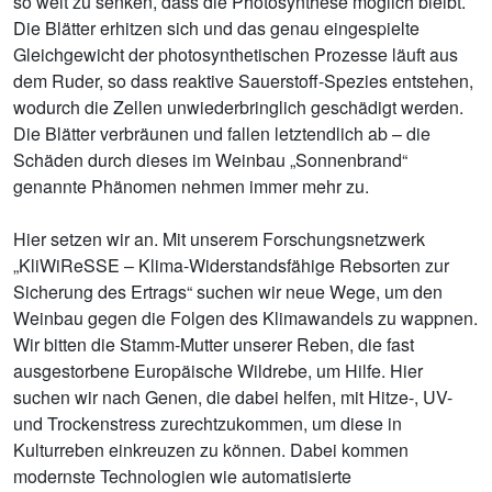
so weit zu senken, dass die Photosynthese möglich bleibt.
Die Blätter erhitzen sich und das genau eingespielte
Gleichgewicht der photosynthetischen Prozesse läuft aus
dem Ruder, so dass reaktive Sauerstoff-Spezies entstehen,
wodurch die Zellen unwiederbringlich geschädigt werden.
Die Blätter verbräunen und fallen letztendlich ab – die
Schäden durch dieses im Weinbau „Sonnenbrand“
genannte Phänomen nehmen immer mehr zu.
Hier setzen wir an. Mit unserem Forschungsnetzwerk
„KliWiReSSE – Klima-Widerstandsfähige Rebsorten zur
Sicherung des Ertrags“ suchen wir neue Wege, um den
Weinbau gegen die Folgen des Klimawandels zu wappnen.
Wir bitten die Stamm-Mutter unserer Reben, die fast
ausgestorbene Europäische Wildrebe, um Hilfe. Hier
suchen wir nach Genen, die dabei helfen, mit Hitze-, UV-
und Trockenstress zurechtzukommen, um diese in
Kulturreben einkreuzen zu können. Dabei kommen
modernste Technologien wie automatisierte