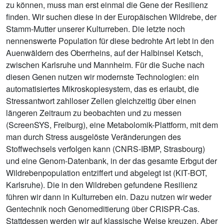
zu können, muss man erst einmal die Gene der Resilienz
finden. Wir suchen diese in der Europäischen Wildrebe, der
Stamm-Mutter unserer Kulturreben. Die letzte noch
nennenswerte Population für diese bedrohte Art lebt in den
Auenwäldern des Oberrheins, auf der Halbinsel Ketsch,
zwischen Karlsruhe und Mannheim. Für die Suche nach
diesen Genen nutzen wir modernste Technologien: ein
automatisiertes Mikroskopiesystem, das es erlaubt, die
Stressantwort zahlloser Zellen gleichzeitig über einen
längeren Zeitraum zu beobachten und zu messen
(ScreenSYS, Freiburg), eine Metabolomik-Plattform, mit dem
man durch Stress ausgelöste Veränderungen des
Stoffwechsels verfolgen kann (CNRS-IBMP, Strasbourg)
und eine Genom-Datenbank, in der das gesamte Erbgut der
Wildrebenpopulation entziffert und abgelegt ist (KIT-BOT,
Karlsruhe). Die in den Wildreben gefundene Resilienz
führen wir dann in Kulturreben ein. Dazu nutzen wir weder
Gentechnik noch Genomeditierung über CRISPR-Cas.
Stattdessen werden wir auf klassische Weise kreuzen. Aber